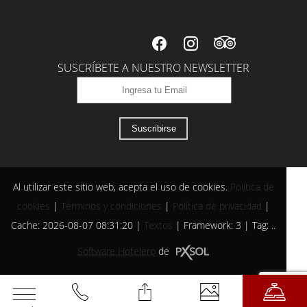
SUSCRÍBETE A NUESTRO NEWSLETTER
Suscribirse
Al utilizar este sitio web, acepta el uso de cookies.
Política de
cookies
|
Términos y condiciones
|
Política de privacidad
|
Cache: 2026-08-07 08:31:20 |
Textos
|
Framework: 3 |
Tag:
..
Software Hotelero
de