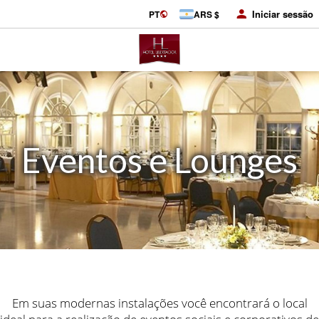
Iniciar sessão
PT
ARS $
Eventos e Lounges
Em suas modernas instalações você encontrará o local