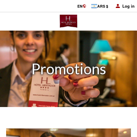
Log in
EN
ARS $
Promotions