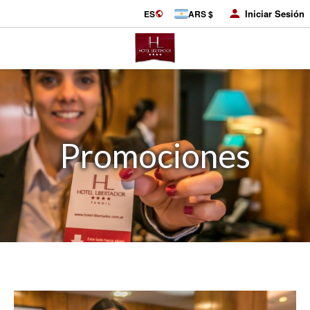
Iniciar Sesión
ES
ARS $
Promociones