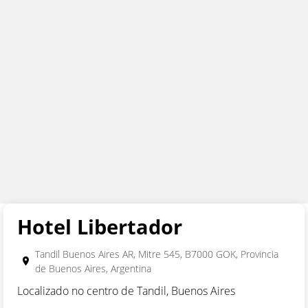
NOME
APELIDO
EMAIL
REINTRODUZCA EMAIL
TELEFONO
(Codigo de Pais + Codigo de Area + Numero)
PAIS
Hotel Libertador
PROVÍNCIA
Tandil Buenos Aires AR, Mitre 545, B7000 GOK, Provincia
de Buenos Aires, Argentina
CONSULTA
Localizado no centro de Tandil, Buenos Aires